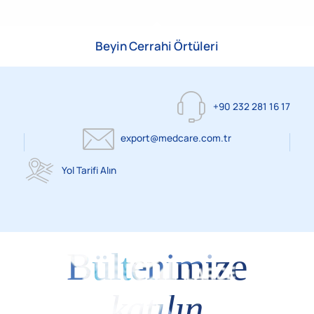
Beyin Cerrahi Örtüleri
+90 232 281 16 17
export@medcare.com.tr
Yol Tarifi Alın
Bültenimize
katılın