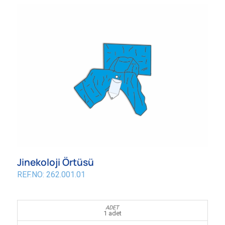
Jinekoloji Örtüsü
REF.NO: 262.001.01
1 adet