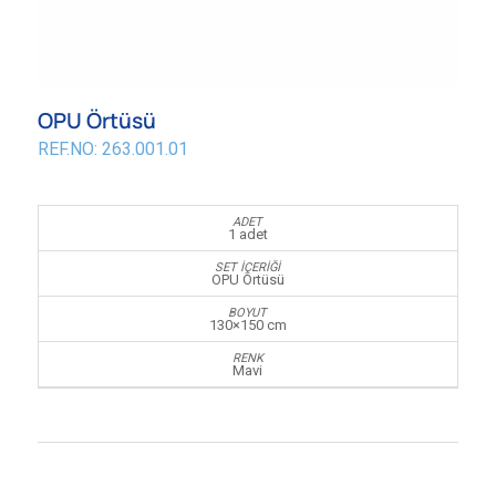
OPU Örtüsü
REF.NO: 263.001.01
1 adet
OPU Örtüsü
130×150 cm
Mavi