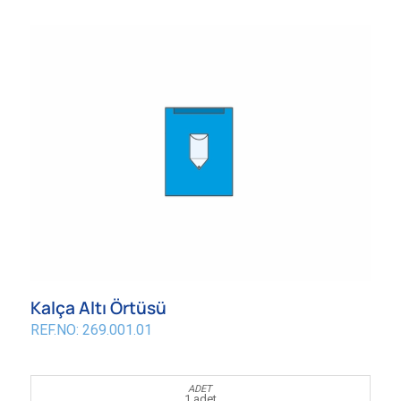
Kalça Altı Örtüsü
REF.NO: 269.001.01
1 adet